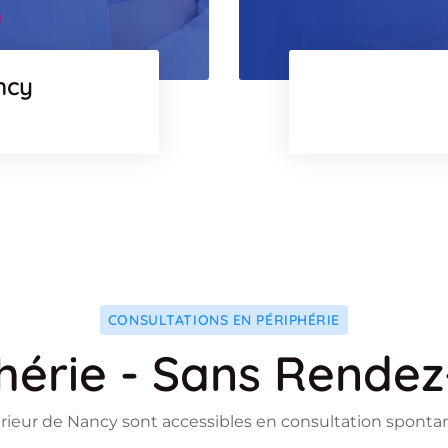
ncy
CONSULTATIONS EN PÉRIPHÉRIE
hérie - Sans Rende
rieur de Nancy sont accessibles en consultation spont
Flickr