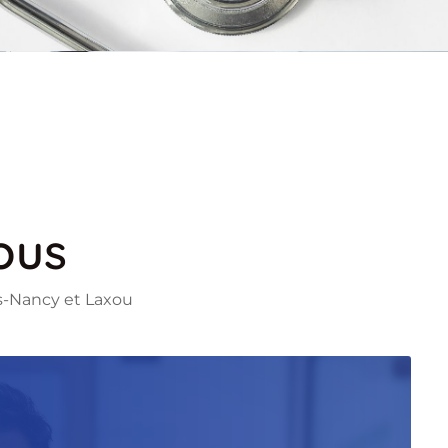
ous
Flickr
s-Nancy et Laxou
Google-plu