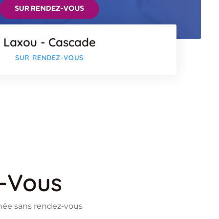
Laxou - Cascade
SUR RENDEZ-VOUS
z-Vous
anée sans rendez-vous
Flickr