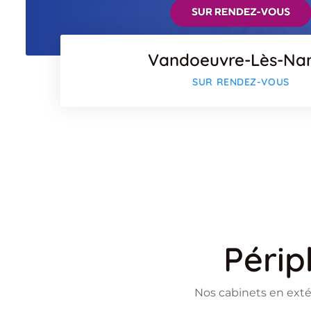
Vandoeuvre-Lès-Na
SUR RENDEZ-VOUS
Périp
Nos cabinets en exté
Flickr